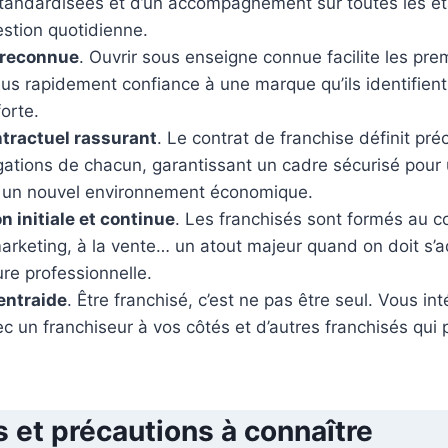
tandardisées et d’un accompagnement sur toutes les éta
gestion quotidienne.
 reconnue
. Ouvrir sous enseigne connue facilite les pre
plus rapidement confiance à une marque qu’ils identifient
orte.
tractuel rassurant
. Le contrat de franchise définit pré
igations de chacun, garantissant un cadre sécurisé pour
 un nouvel environnement économique.
n initiale et continue
. Les franchisés sont formés au co
arketing, à la vente… un atout majeur quand on doit s’
ure professionnelle.
entraide
. Être franchisé, c’est ne pas être seul. Vous i
ec un franchiseur à vos côtés et d’autres franchisés qui 
s et précautions à connaître