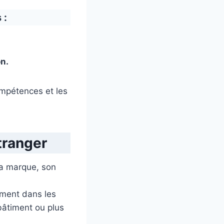
 :
on.
ompétences et les
étranger
 la marque, son
ment dans les
bâtiment ou plus