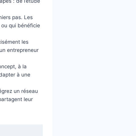
pes : de l’étude
miers pas. Les
 ou qui bénéficie
cisément les
 un entrepreneur
ncept, à la
adapter à une
ntégrez un réseau
partagent leur