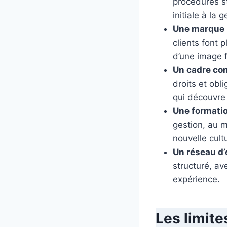
procédures s
initiale à la 
Une marque
clients font 
d’une image f
Un cadre con
droits et obl
qui découvre
Une formatio
gestion, au m
nouvelle cult
Un réseau d’
structuré, av
expérience.
Les limite