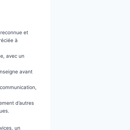
 reconnue et
réciée à
ne, avec un
enseigne avant
a communication,
lement d’autres
ues.
vices, un