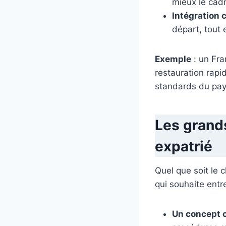
mieux le cad
Intégration c
départ, tout 
Exemple
: un Fra
restauration rap
standards du pays
Les grand
expatrié
Quel que soit le 
qui souhaite entr
Un concept c