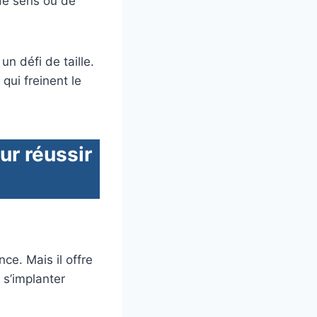
 de sens ou de
un défi de taille.
qui freinent le
ur réussir
ce. Mais il offre
 s’implanter