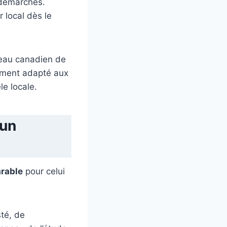
 démarches.
 local dès le
seau canadien de
nement adapté aux
le locale.
 un
rable
pour celui
sté, de