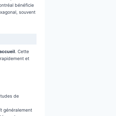
ontréal bénéficie
hexagonal, souvent
accueil
. Cette
r rapidement et
bitudes de
aît généralement