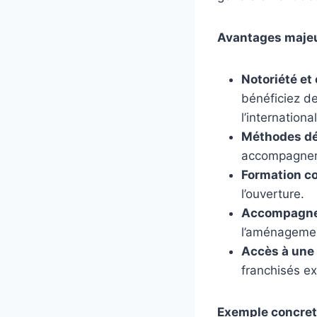
Avantages majeu
Notoriété et
bénéficiez de
l’international
Méthodes dé
accompagnem
Formation c
l’ouverture.
Accompagnem
l’aménagement
Accès à une
franchisés ex
Exemple concret